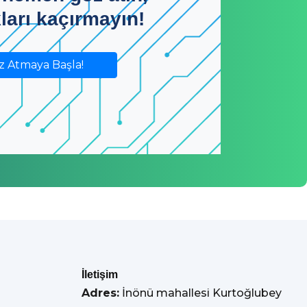
kları kaçırmayın!
z Atmaya Başla!
İletişim
Adres:
İnönü mahallesi Kurtoğlubey