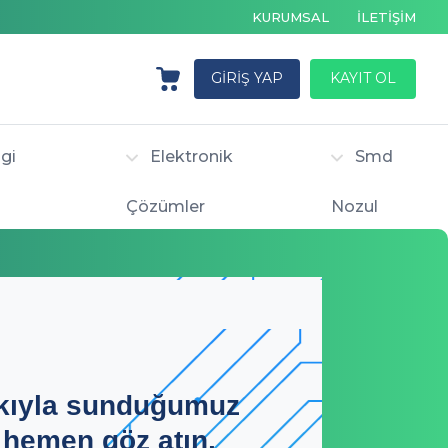
KURUMSAL
İLETİŞİM
GİRİŞ YAP
KAYIT OL
gi
Elektronik
Smd
Çözümler
Nozul
kıyla sunduğumuz
 hemen göz atın,