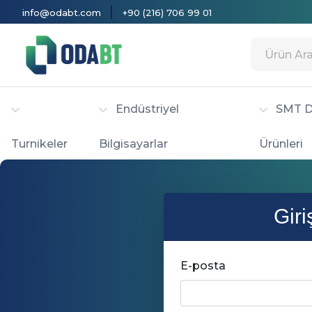
|
info@odabt.com
+90 (216) 706 99 01
Endüstriyel
SMT D
Turnikeler
Bilgisayarlar
Ürünleri
Giri
E-posta