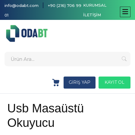
|
KURUMSAL
info@odabt.com
+90 (216) 706 99
İLETİŞİM
01
GİRİŞ YAP
KAYIT OL
Usb Masaüstü
Okuyucu