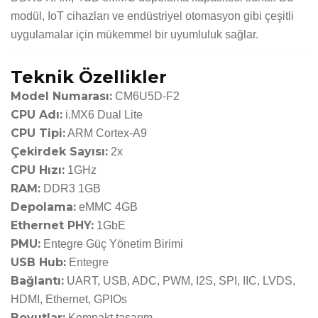
modül, IoT cihazları ve endüstriyel otomasyon gibi çeşitli
uygulamalar için mükemmel bir uyumluluk sağlar.
Teknik Özellikler
Model Numarası:
CM6U5D-F2
CPU Adı:
i.MX6 Dual Lite
CPU Tipi:
ARM Cortex-A9
Çekirdek Sayısı:
2x
CPU Hızı:
1GHz
RAM:
DDR3 1GB
Depolama:
eMMC 4GB
Ethernet PHY:
1GbE
PMU:
Entegre Güç Yönetim Birimi
USB Hub:
Entegre
Bağlantı:
UART, USB, ADC, PWM, I2S, SPI, IIC, LVDS,
HDMI, Ethernet, GPIOs
Boyutlar:
Kompakt tasarım