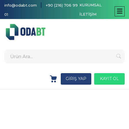
|
KURUMSAL
info@odabt.com
+90 (216) 706 99
İLETİŞİM
01
GİRİŞ YAP
KAYIT OL