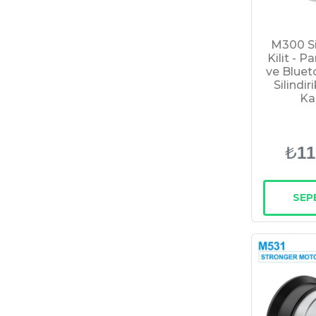
M300 Sil
Kilit - P
ve Bluet
Silindir
Kap
₺
11
SEP