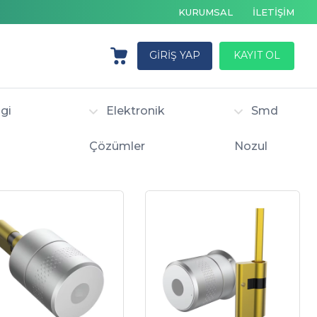
KURUMSAL
İLETİŞİM
GİRİŞ YAP
KAYIT OL
gi
Elektronik
Smd
Çözümler
Nozul