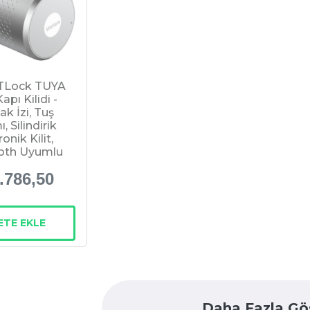
TLock TUYA
Kapı Kilidi -
k İzi, Tuş
, Silindirik
onik Kilit,
oth Uyumlu
.786,50
ETE EKLE
Daha Fazla Gö