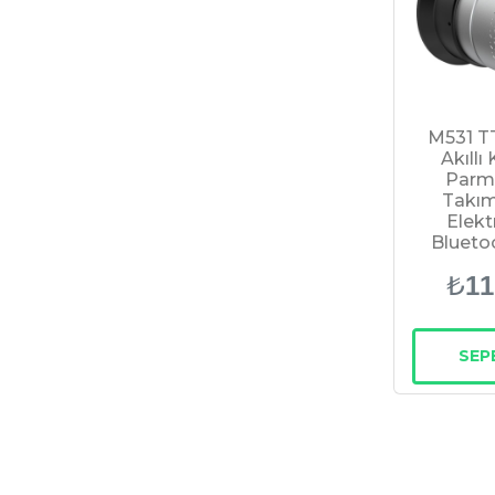
M531 T
Akıllı 
Parma
Takımı
Elektr
Blueto
₺
11
SEP