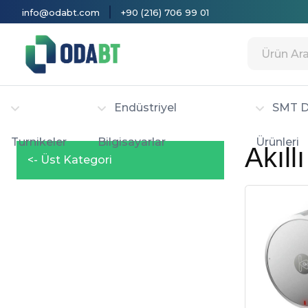
|
info@odabt.com
+90 (216) 706 99 01
Endüstriyel
SMT D
Turnikeler
Bilgisayarlar
Ürünleri
Akıllı
<- Üst Kategori