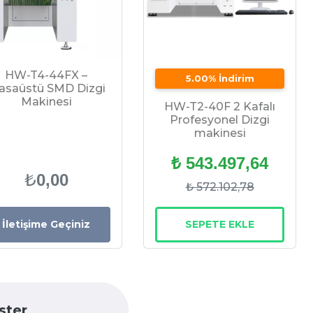
HW-T4-44FX –
5.00% İndirim
asaüstü SMD Dizgi
Makinesi
HW-T2-40F 2 Kafalı
Profesyonel Dizgi
makinesi
₺ 543.497,64
₺
0,00
₺ 572.102,78
İletişime Geçiniz
SEPETE EKLE
ster