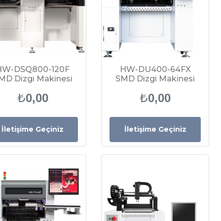
HW-DSQ800-120F
HW-DU400-64FX
MD Dizgi Makinesi
SMD Dizgi Makinesi
₺
₺
0,00
0,00
İletişime Geçiniz
İletişime Geçiniz