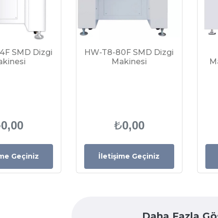
4F SMD Dizgi
HW-T8-80F SMD Dizgi
kinesi
Makinesi
M
₺
₺
0,00
0,00
ime Geçiniz
İletişime Geçiniz
Daha Fazla Gö