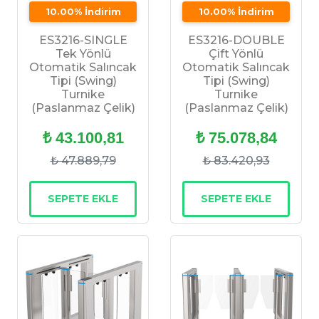
10.00% İndirim
10.00% İndirim
ES3216-SINGLE
ES3216-DOUBLE
Tek Yönlü
Çift Yönlü
Otomatik Salıncak
Otomatik Salıncak
Tipi (Swing)
Tipi (Swing)
Turnike
Turnike
(Paslanmaz Çelik)
(Paslanmaz Çelik)
₺ 43.100,81
₺ 75.078,84
₺ 47.889,79
₺ 83.420,93
SEPETE EKLE
SEPETE EKLE