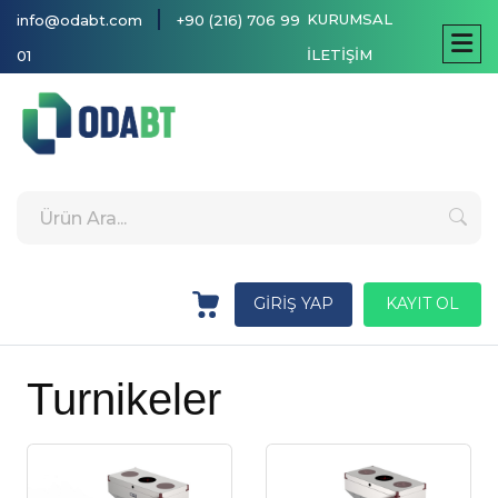
|
KURUMSAL
info@odabt.com
+90 (216) 706 99
İLETİŞİM
01
GİRİŞ YAP
KAYIT OL
Turnikeler