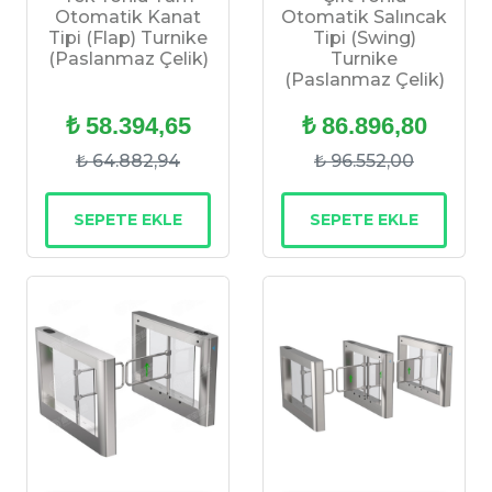
Otomatik Kanat
Otomatik Salıncak
Tipi (Flap) Turnike
Tipi (Swing)
(Paslanmaz Çelik)
Turnike
(Paslanmaz Çelik)
₺ 58.394,65
₺ 86.896,80
₺ 64.882,94
₺ 96.552,00
SEPETE EKLE
SEPETE EKLE