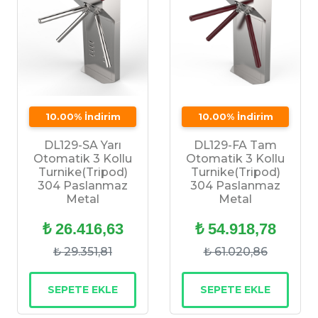
10.00% İndirim
10.00% İndirim
DL129-SA Yarı
DL129-FA Tam
Otomatik 3 Kollu
Otomatik 3 Kollu
Turnike(Tripod)
Turnike(Tripod)
304 Paslanmaz
304 Paslanmaz
Metal
Metal
₺ 26.416,63
₺ 54.918,78
₺ 29.351,81
₺ 61.020,86
SEPETE EKLE
SEPETE EKLE