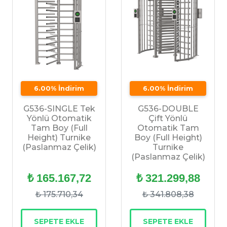
6.00% İndirim
6.00% İndirim
G536-SINGLE Tek
G536-DOUBLE
Yönlü Otomatik
Çift Yönlü
Tam Boy (Full
Otomatik Tam
Height) Turnike
Boy (Full Height)
(Paslanmaz Çelik)
Turnike
(Paslanmaz Çelik)
₺ 165.167,72
₺ 321.299,88
₺ 175.710,34
₺ 341.808,38
SEPETE EKLE
SEPETE EKLE