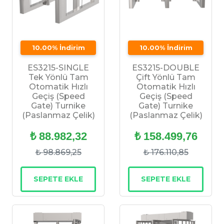
10.00% İndirim
10.00% İndirim
ES3215-SINGLE
ES3215-DOUBLE
Tek Yönlü Tam
Çift Yönlü Tam
Otomatik Hızlı
Otomatik Hızlı
Geçiş (Speed
Geçiş (Speed
Gate) Turnike
Gate) Turnike
(Paslanmaz Çelik)
(Paslanmaz Çelik)
₺ 88.982,32
₺ 158.499,76
₺ 98.869,25
₺ 176.110,85
SEPETE EKLE
SEPETE EKLE