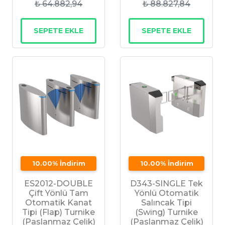
₺ 64.882,94
₺ 88.827,84
SEPETE EKLE
SEPETE EKLE
10.00% İndirim
10.00% İndirim
ES2012-DOUBLE
D343-SINGLE Tek
Çift Yönlü Tam
Yönlü Otomatik
Otomatik Kanat
Salıncak Tipi
Tipi (Flap) Turnike
(Swing) Turnike
(Paslanmaz Çelik)
(Paslanmaz Çelik)