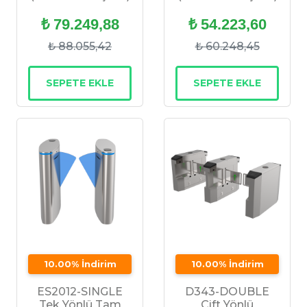
₺ 79.249,88
₺ 54.223,60
₺ 88.055,42
₺ 60.248,45
SEPETE EKLE
SEPETE EKLE
10.00% İndirim
10.00% İndirim
ES2012-SINGLE
D343-DOUBLE
Tek Yönlü Tam
Çift Yönlü