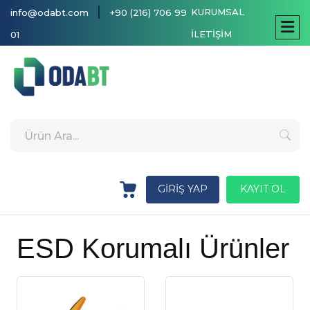
|
KURUMSAL
info@odabt.com
+90 (216) 706 99
İLETİŞİM
01
GİRİŞ YAP
KAYIT OL
ESD Korumalı Ürünler