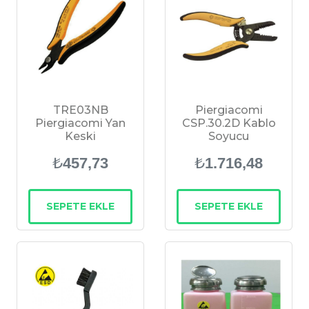
TRE03NB
Piergiacomi
Piergiacomi Yan
CSP.30.2D Kablo
Keski
Soyucu
₺
₺
457,73
1.716,48
SEPETE EKLE
SEPETE EKLE