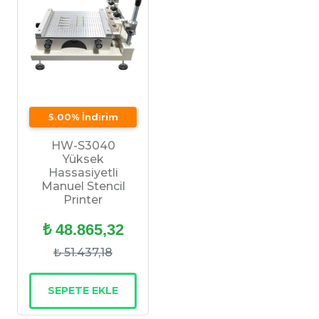
5.00% İndirim
HW-S3040
Yüksek
Hassasiyetli
Manuel Stencil
Printer
₺ 48.865,32
₺ 51.437,18
SEPETE EKLE