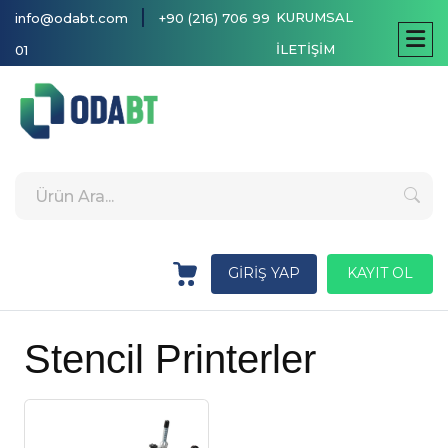
|
KURUMSAL
info@odabt.com
+90 (216) 706 99
İLETİŞİM
01
GİRİŞ YAP
KAYIT OL
Stencil Printerler