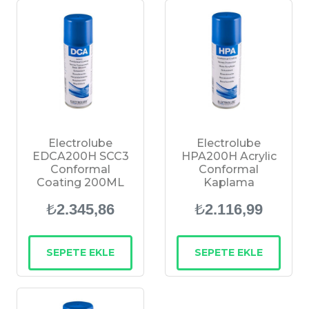
Electrolube
Electrolube
EDCA200H SCC3
HPA200H Acrylic
Conformal
Conformal
Coating 200ML
Kaplama
₺
₺
2.345,86
2.116,99
SEPETE EKLE
SEPETE EKLE