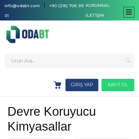
|
KURUMSAL
info@odabt.com
+90 (216) 706 99
İLETİŞİM
01
GİRİŞ YAP
KAYIT OL
Devre Koruyucu
Kimyasallar