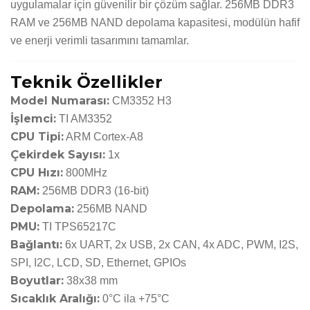
uygulamalar için güvenilir bir çözüm sağlar. 256MB DDR3
RAM ve 256MB NAND depolama kapasitesi, modülün hafif
ve enerji verimli tasarımını tamamlar.
Teknik Özellikler
Model Numarası:
CM3352 H3
İşlemci:
TI AM3352
CPU Tipi:
ARM Cortex-A8
Çekirdek Sayısı:
1x
CPU Hızı:
800MHz
RAM:
256MB DDR3 (16-bit)
Depolama:
256MB NAND
PMU:
TI TPS65217C
Bağlantı:
6x UART, 2x USB, 2x CAN, 4x ADC, PWM, I2S,
SPI, I2C, LCD, SD, Ethernet, GPIOs
Boyutlar:
38x38 mm
Sıcaklık Aralığı:
0°C ila +75°C