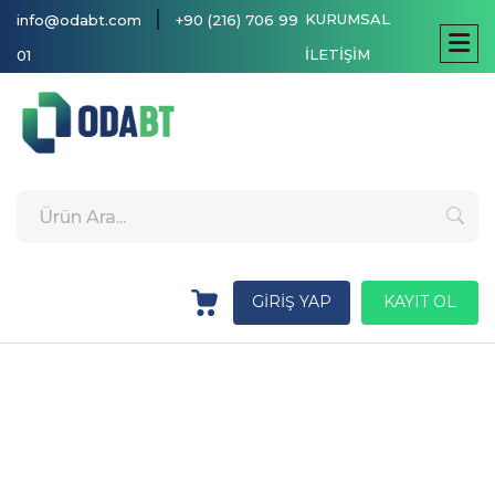
|
KURUMSAL
info@odabt.com
+90 (216) 706 99
İLETİŞİM
01
GİRİŞ YAP
KAYIT OL