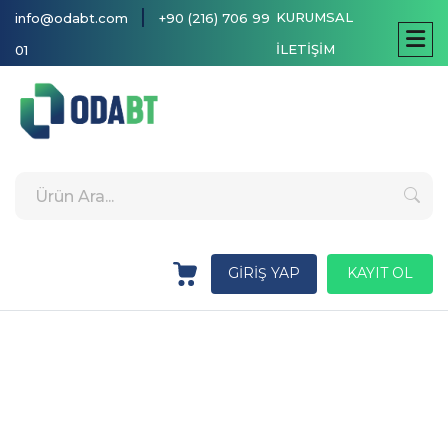
|
KURUMSAL
info@odabt.com
+90 (216) 706 99
İLETİŞİM
01
GİRİŞ YAP
KAYIT OL