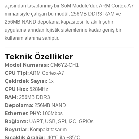
açısından tasarlanmış bir SoM Module’dur. ARM Cortex-A7
mimarisiyle çalışan bu modül, 256MB DDR3 RAM ve
256MB NAND depolama kapasitesi ile akıllı şehir
uygulamalarından lojistik sistemlerine kadar geniş bir
kullanım alanına sahiptir.
Teknik Özellikler
Model Numarası:
CM6Y2-CH1
CPU Tipi:
ARM Cortex-A7
Çekirdek Sayısı:
1x
CPU Hızı:
528MHz
RAM:
256MB DDR3
Depolama:
256MB NAND
Ethernet PHY:
100Mbps
Bağlantı:
UART, USB, SPI, I2C, GPIOs
Boyutlar:
Kompakt tasarım
Sıcaklık Aralığı:
-40°C ila +85°C