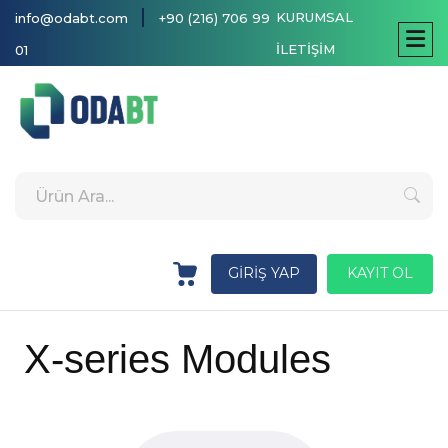
|
KURUMSAL
info@odabt.com
+90 (216) 706 99
İLETİŞİM
01
GİRİŞ YAP
KAYIT OL
X-series Modules