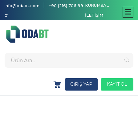
|
KURUMSAL
info@odabt.com
+90 (216) 706 99
İLETİŞİM
01
GİRİŞ YAP
KAYIT OL