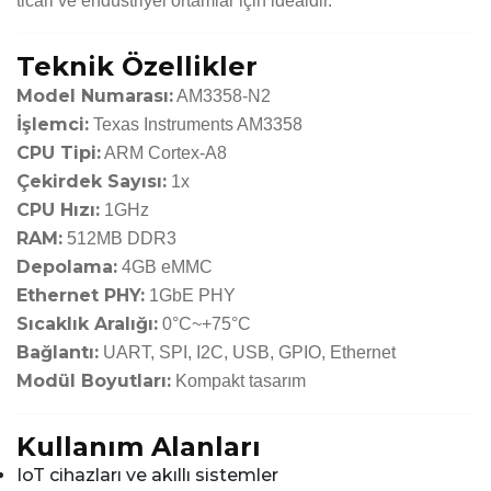
ticari ve endüstriyel ortamlar için idealdir.
Teknik Özellikler
Model Numarası:
AM3358-N2
İşlemci:
Texas Instruments AM3358
CPU Tipi:
ARM Cortex-A8
Çekirdek Sayısı:
1x
CPU Hızı:
1GHz
RAM:
512MB DDR3
Depolama:
4GB eMMC
Ethernet PHY:
1GbE PHY
Sıcaklık Aralığı:
0°C~+75°C
Bağlantı:
UART, SPI, I2C, USB, GPIO, Ethernet
Modül Boyutları:
Kompakt tasarım
Kullanım Alanları
IoT cihazları ve akıllı sistemler