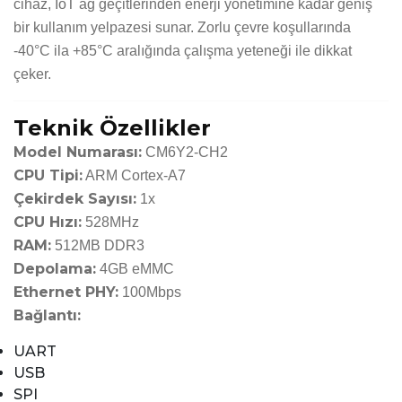
cihaz, IoT ağ geçitlerinden enerji yönetimine kadar geniş
bir kullanım yelpazesi sunar. Zorlu çevre koşullarında
-40°C ila +85°C aralığında çalışma yeteneği ile dikkat
çeker.
Teknik Özellikler
Model Numarası:
CM6Y2-CH2
CPU Tipi:
ARM Cortex-A7
Çekirdek Sayısı:
1x
CPU Hızı:
528MHz
RAM:
512MB DDR3
Depolama:
4GB eMMC
Ethernet PHY:
100Mbps
Bağlantı:
UART
USB
SPI