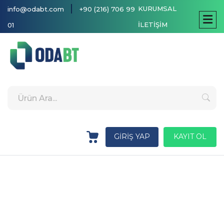
|
KURUMSAL
info@odabt.com
+90 (216) 706 99
İLETİŞİM
01
GİRİŞ YAP
KAYIT OL