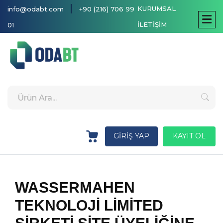
|
KURUMSAL
info@odabt.com
+90 (216) 706 99
İLETİŞİM
01
GİRİŞ YAP
KAYIT OL
WASSERMAHEN
TEKNOLOJİ LİMİTED